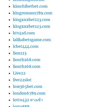
kimchibetbet.com
kingromans789.com
kingxxxbet123.com
kingxxxbet123.com
ktv4sd.com
lalikabetsgame.com
lcbet444.com
lion123
lionth168.com
lionth168.com
Live22
live22slot
lnw365bet.com
london6789.com
lotto432 ทางเข้า
lotto888