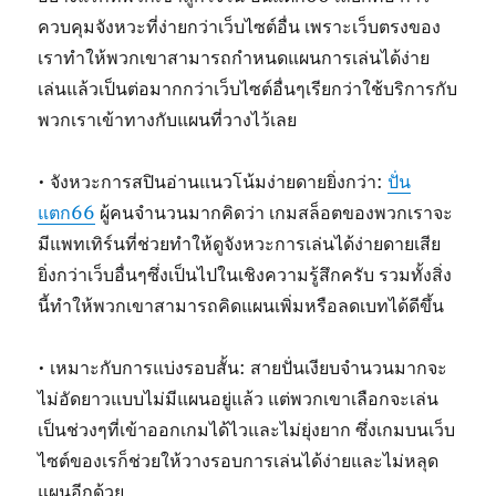
ควบคุมจังหวะที่ง่ายกว่าเว็บไซต์อื่น เพราะเว็บตรงของ
เราทำให้พวกเขาสามารถกำหนดแผนการเล่นได้ง่าย
เล่นแล้วเป็นต่อมากกว่าเว็บไซต์อื่นๆเรียกว่าใช้บริการกับ
พวกเราเข้าทางกับแผนที่วางไว้เลย
• จังหวะการสปินอ่านแนวโน้มง่ายดายยิ่งกว่า:
ปั่น
แตก66
ผู้คนจำนวนมากคิดว่า เกมสล็อตของพวกเราจะ
มีแพทเทิร์นที่ช่วยทำให้ดูจังหวะการเล่นได้ง่ายดายเสีย
ยิ่งกว่าเว็บอื่นๆซึ่งเป็นไปในเชิงความรู้สึกครับ รวมทั้งสิ่ง
นี้ทำให้พวกเขาสามารถคิดแผนเพิ่มหรือลดเบทได้ดีขึ้น
• เหมาะกับการแบ่งรอบสั้น: สายปั่นเงียบจำนวนมากจะ
ไม่อัดยาวแบบไม่มีแผนอยู่แล้ว แต่พวกเขาเลือกจะเล่น
เป็นช่วงๆที่เข้าออกเกมได้ไวและไม่ยุ่งยาก ซึ่งเกมบนเว็บ
ไซต์ของเรก็ช่วยให้วางรอบการเล่นได้ง่ายและไม่หลุด
แผนอีกด้วย