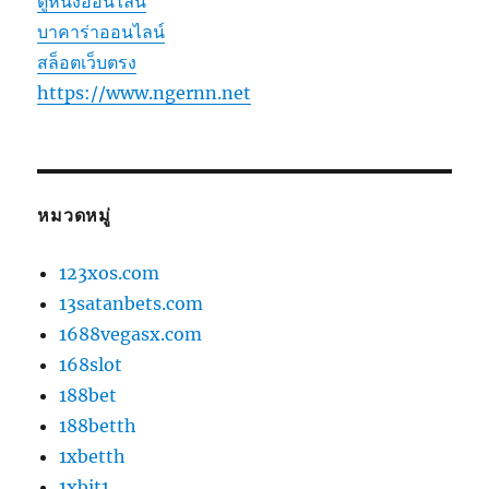
ดูหนังออนไลน์
บาคาร่าออนไลน์
สล็อตเว็บตรง
https://www.ngernn.net
หมวดหมู่
123xos.com
13satanbets.com
1688vegasx.com
168slot
188bet
188betth
1xbetth
1xbit1