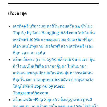
เรื่องล่าสุด
เครดิตฟรี บริการเกมคาสิโน ครบครัน 24 ชั่วโมง
Top 67 by Lois Hengjing168d.com โปรโมชั่น
เครดิตฟรี 100% กล่องสุ่มเฮงเฮง รับเครดิตฟรี ยูส
เดียว เล่นได้ทุกเกม เครดิตฟรี แจก เครดิตฟรี เยอะ
ที่สุด 29 ก.ค. 2569
สล็อตเว็บตรง 9 ก.ย. 2569 สล็อต168 สายแตก ลุ้น
กำไรแบบไม่เสียฟีล ฝากมาคุ้มค่า ไม่กินมาม่า
แน่นอน สายทุนน้อย สมัครด่วน คุ้มค่าการเดิมพัน
ที่สุดในวงการ tangtem168 สมัครง่าย ลุ้นรางวัล
ใหญ่ได้ทันที Top 96 by Merri
Tangtem168e.com
สล็อตเครดิตฟรี 19 Sep 26 สล็อต55 มาตรฐานดี
ระบบแน่น เล่นแล้วสบายใจ แคชแบค 10% ได้เงินเร็ว