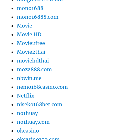
mono1688
mono16888.com
Movie
Movie HD
Movie2free
Movie2thai
moviehdthai
moza888.com
nbwin.me
nemo168casino.com
Netflix
niseko168bet.com
no1huay
no1huay.com
okcasino
okcasino159.com