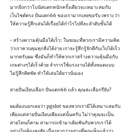
มากยิ่งกว่าโบนัสแตกหนักครั้งเดียวจะเหมาะสมกับ
เว็บไซต์ตรง ปั่นแตก66 ของเรามากเลยขอรับ เพราะว่า
ให้ความรู้สึกเล่นได้เรื่อยได้กำไรไปทีละลำดับขั้นได้
• สร้างความคุ้นมือได้เร็ว: ในขณะที่พวกเรามีความคิด
ว่าเราควบคุมทุกสิ่งได้ง่าย เราจะรู้สึกรู้จักดีกับเว็บได้เร็ว
มากครับผม ซึ่งมันก็ทำให้พวกเราสร้างความคุ้นมือกับ
เกมต่างๆได้เร็วด้วย จำการใช้แรงงานได้ทั้งหมดแบบ
ไม่รู้สึกติดขัด ทำให้เล่นได้ยาวนั่นเอง
สายปั่นเงียบเลือก ปั่นแตก66 แล้ว คุณล่ะเลือกรึยัง?
ผมต้องบอกเลยว่า pgslot ของพวกเรามิได้เหมาะสมกับ
เพียงแค่สายปั่นเงียบเพียงแค่นั้นครับ ไม่ว่าคุณจะเป็น
สายไหนก็ตาม สามารถเข้ามาเดิมพันกับพวกเราได้
อย่างไม่ต้องสงสัย เนื่องจากว่าอย่างที่คุณเห็นแล้วว่า