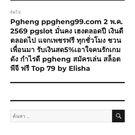
ถัดไป
Pgheng ppgheng99.com 2 พ.ค.
เรื่อง
ต่อ
2569 pgslot มั่นคง เฮงตลอดปี เงินดี
ไป:
ตลอดไป แจกเพชรฟรี ทุกชั่วโมง ชวน
เพื่อนมา รับเงินสด5%เอาใจคนรักเกม
ดัง กำไรดี pgheng สมัครเล่น สล็อต
พีจี ฟรี Top 79 by Elisha
ค้นห
ค้นหา: