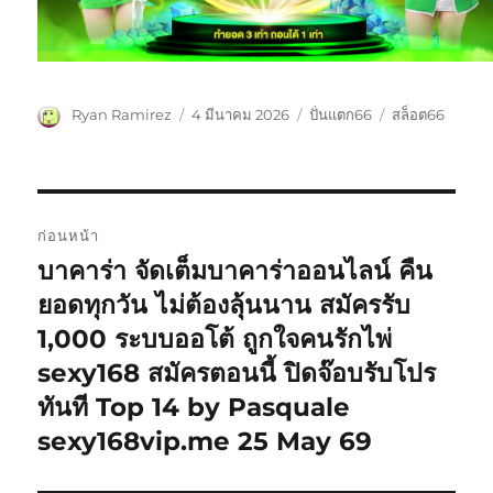
ผู้
เขียน
หมวด
ป้าย
Ryan Ramirez
4 มีนาคม 2026
ปั่นแตก66
สล็อต66
เขียน
เมื่อ
หมู่
กำกับ
แนะแนว
ก่อนหน้า
เรื่อง
บาคาร่า จัดเต็มบาคาร่าออนไลน์ คืน
เรื่อง
ก่อน
ยอดทุกวัน ไม่ต้องลุ้นนาน สมัครรับ
หน้า:
1,000 ระบบออโต้ ถูกใจคนรักไพ่
sexy168 สมัครตอนนี้ ปิดจ๊อบรับโปร
ทันที Top 14 by Pasquale
sexy168vip.me 25 May 69