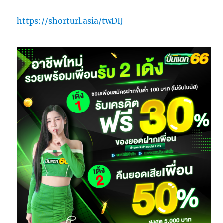
https://shorturl.asia/twDIJ