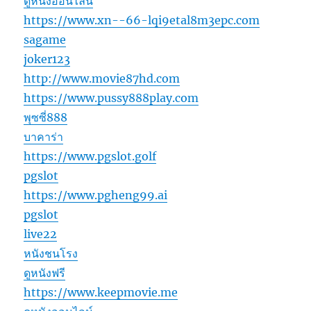
ดูหนังออนไลน์
https://www.xn--66-lqi9etal8m3epc.com
sagame
joker123
http://www.movie87hd.com
https://www.pussy888play.com
พุซซี่888
บาคาร่า
https://www.pgslot.golf
pgslot
https://www.pgheng99.ai
pgslot
live22
หนังชนโรง
ดูหนังฟรี
https://www.keepmovie.me