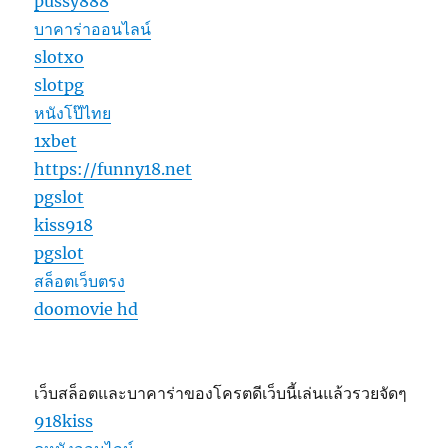
pussy888
บาคาร่าออนไลน์
slotxo
slotpg
หนังโป๊ไทย
1xbet
https://funny18.net
pgslot
kiss918
pgslot
สล็อตเว็บตรง
doomovie hd
เว็บสล็อตและบาคาร่าของโครตดีเว็บนี้เล่นแล้วรวยจัดๆ
918kiss