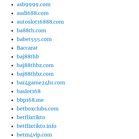
asb9999.com
audi688.com
autoslot16888.com
ba88th.com
babet555.com
Baccarat
baj88thb
baj88thbz.com
baj88thbz.com
bar4game24hr.com
baslot168
bbp168.me
betboxclubs.com
betflixtikto
betflixtikto.info
betm4vip.com