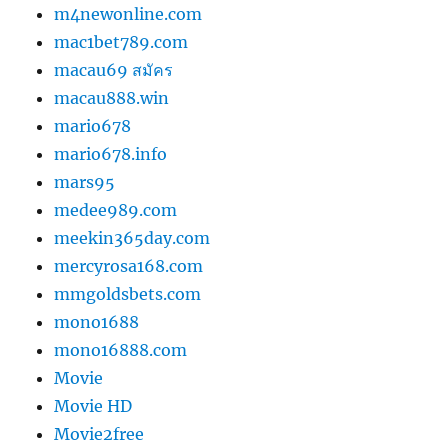
m4newonline.com
mac1bet789.com
macau69 สมัคร
macau888.win
mario678
mario678.info
mars95
medee989.com
meekin365day.com
mercyrosa168.com
mmgoldsbets.com
mono1688
mono16888.com
Movie
Movie HD
Movie2free