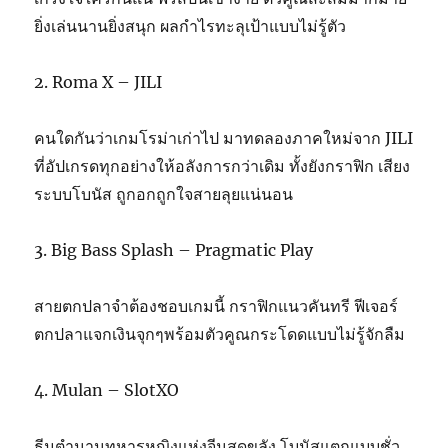
ยิ่งเล่นนานยิ่งสนุก ผลกำไรทะลุเป้าแบบไม่รู้ตัว
2. Roma X – JILI
คนใดกันว่าเกมโรม่าเก่าไป มาทดลองภาคใหม่จาก JILI
ที่อัปเกรดทุกอย่างให้อลังการกว่าเดิม ทั้งยังกราฟิก เสียง
ระบบโบนัส ถูกอกถูกใจสายลุยแน่นอน
3. Big Bass Splash – Pragmatic Play
สายตกปลาจำต้องชอบเกมนี้ กราฟิกแนวคันทรี ฟีเจอร์
ตกปลาแจกเงินจุกๆพร้อมตัวคูณกระโดดแบบไม่รู้จักลืม
4. Mulan – SlotXO
ธีมตำนานทหารหญิงแห่งจีนสุดขลัง โบนัสแตกแบบชั่ว