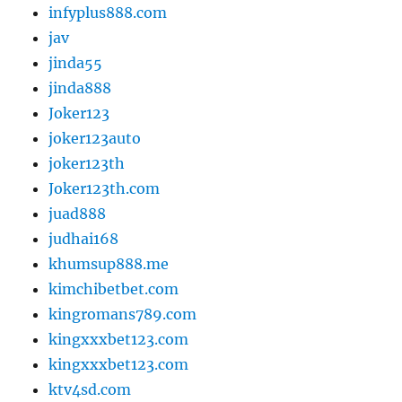
infyplus888.com
jav
jinda55
jinda888
Joker123
joker123auto
joker123th
Joker123th.com
juad888
judhai168
khumsup888.me
kimchibetbet.com
kingromans789.com
kingxxxbet123.com
kingxxxbet123.com
ktv4sd.com