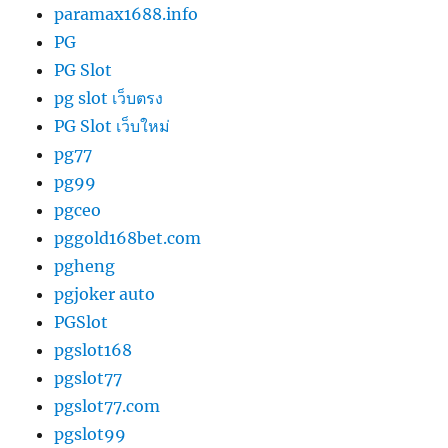
paramax1688.info
PG
PG Slot
pg slot เว็บตรง
PG Slot เว็บใหม่
pg77
pg99
pgceo
pggold168bet.com
pgheng
pgjoker auto
PGSlot
pgslot168
pgslot77
pgslot77.com
pgslot99