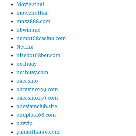
Movie2thai
moviehdthai
moza888.com
nbwin.me
nemo168casino.com
Netflix
niseko168bet.com
no1huay
no1huay.com
okcasino
okcasino159.com
okcasino159.com
onesiamclub.site
onoplus168.com
p2vvip
pananthai99.com