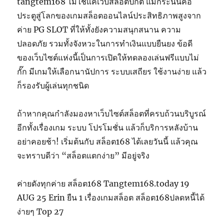
tangtem168 ไม่ใช่แค่เว็บสล็อตปกติ แม้กระนั้นคือ
ประตูสู่โลกของเกมสล็อตออนไลน์ประสิทธิภาพสูงจาก
ค่าย PG SLOT ที่ให้ทั้งยังความสนุกสนาน ความ
ปลอดภัย รวมทั้งจังหวะในการทำเงินแบบยืนยง ข้อดี
ของเว็บไซต์แห่งนี้เป็นการเปิดให้ทดลองเล่นฟรีแบบไม่
กั๊ก มีเกมให้เลือกนานัปการ ระบบเสถียร ใช้งานง่าย แล้ว
ก็รองรับผู้เล่นทุกชนิด
ถ้าหากคุณกำลังมองหาเว็บไซต์สล็อตที่ครบถ้วนบริบูรณ์
อีกทั้งเรื่องเกม ระบบ โปรโมชั่น แล้วก็บริการหลังบ้าน
อย่าคอยช้า! เริ่มต้นกับ สล็อต168 ได้เลยวันนี้ แล้วคุณ
จะทราบดีว่า “สล็อตแตกง่าย” มีอยู่จริง
ค่ายดังทุกค่าย สล็อต168 Tangtem168.today 19
AUG 25 Erin ยืน 1 เรื่องเกมสล็อต สล็อต168ปลดหนี้ได้
ง่ายๆ Top 27