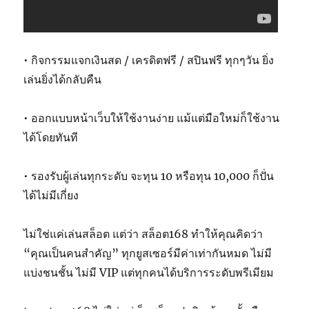
• กิจกรรมแจกเงินสด / เครดิตฟรี / สปินฟรี ทุกๆวัน ยิ่ง
เล่นยิ่งได้กลับคืน
• ออกแบบหน้าเว็บให้ใช้งานง่าย แม้แต่มือใหม่ก็ใช้งาน
ได้โดยทันที
• รองรับผู้เล่นทุกระดับ จะทุน 10 หรือทุน 10,000 ก็ปั่น
ได้ไม่มีเกี่ยง
ไม่ใช่แค่เล่นสล็อต แต่ว่า สล็อต168 ทำให้คุณคิดว่า
“คุณเป็นคนสำคัญ” ทุกยูสเซอร์มีค่าเท่ากันหมด ไม่มี
แบ่งชนชั้น ไม่มี VIP แต่ทุกคนได้บริการระดับพรีเมียม