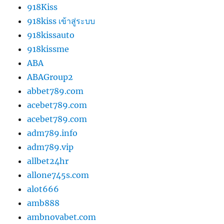
918Kiss
918kiss เข้าสู่ระบบ
918kissauto
918kissme
ABA
ABAGroup2
abbet789.com
acebet789.com
acebet789.com
adm789.info
adm789.vip
allbet24hr
allone745s.com
alot666
amb888
ambnovabet.com