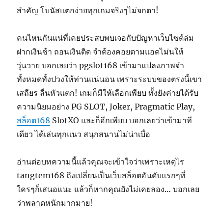
สำคัญ โบนัสแตกง่ายทุกเกมจริงๆไม่จกตา!
คนไหนกันแน่ที่เคยประสบพบเจอกับปัญหาเว็บไซต์ล่ม
ฝากเงินช้า ถอนเงินติด จำต้องคอยตามแอดไม่นให้
วุ่นวาย บอกเลยว่า pgslot168 เข้ามาแปลงภาพจำ
ทั้งหมดทั้งปวงให้ท่านแน่นอน เพราะระบบของตรงนี้เขา
เสถียร ลื่นหัวแตก! เกมก็มีให้เลือกเพียบ ทั้งยังค่ายได้รับ
ความนิยมอย่าง PG SLOT, Joker, Pragmatic Play,
สล็อต168
SlotXO และก็อีกเพียบ บอกเลยว่าเข้ามาที
เดียว ได้เล่นทุกแนว สนุกสนานไม่น่าเบื่อ
อ่านต่อบทความนี้แล้วคุณจะเข้าใจว่าเพราะเหตุไร
tangtem168 ถึงเปลี่ยนเป็นเว็บสล็อตอันดับแรกๆที่
ใครๆก็เสนอแนะ แล้วก็หากคุณยังไม่เคยลอง… บอกเลย
ว่าพลาดหนักมากมาย!