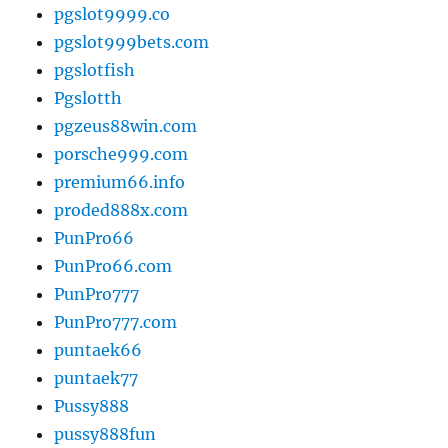
pgslot9999.co
pgslot999bets.com
pgslotfish
Pgslotth
pgzeus88win.com
porsche999.com
premium66.info
proded888x.com
PunPro66
PunPro66.com
PunPro777
PunPro777.com
puntaek66
puntaek77
Pussy888
pussy888fun