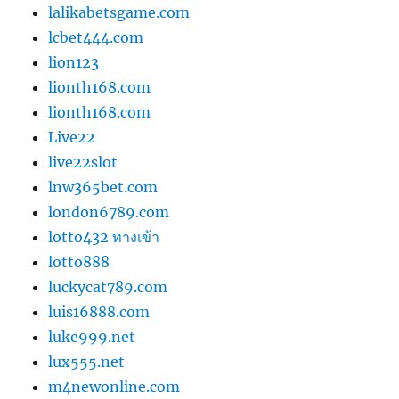
lalikabetsgame.com
lcbet444.com
lion123
lionth168.com
lionth168.com
Live22
live22slot
lnw365bet.com
london6789.com
lotto432 ทางเข้า
lotto888
luckycat789.com
luis16888.com
luke999.net
lux555.net
m4newonline.com