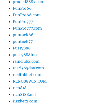
proded888x.com
PunPro66
PunPro66.com
PunPro777
PunPro777.com
puntaek66
puntaek77
Pussy888
pussy888fun
ramclubx.com
rasri365day.com
realflikbet.com
RENO88WIN.COM
rich818
rich8188.net
rizzbetx.com