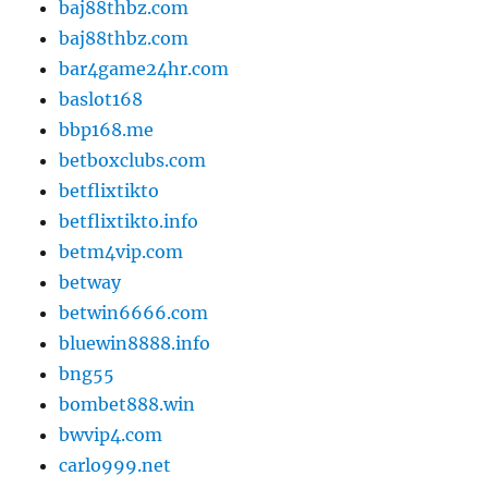
baj88thbz.com
baj88thbz.com
bar4game24hr.com
baslot168
bbp168.me
betboxclubs.com
betflixtikto
betflixtikto.info
betm4vip.com
betway
betwin6666.com
bluewin8888.info
bng55
bombet888.win
bwvip4.com
carlo999.net