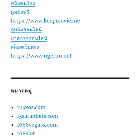
หนังชนโรง
ดูหนังฟรี
https://www.keepmovie.me
ดูหนังออนไลน์
บาคาร่าออนไลน์
สล็อตเว็บตรง
https://www.ngernn.net
หมวดหมู่
123xos.com
13satanbets.com
1688vegasx.com
168slot