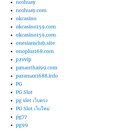
no1huay
no1huay.com
okcasino
okcasino159.com
okcasino159.com
onesiamclub.site
onoplus168.com
p2vvip
pananthai99.com
paramax1688.info
PG
PG Slot
pg slot เว็บตรง
PG Slot เว็บใหม่
pg77
pg99