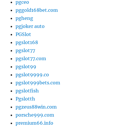
pgceo
pggold168bet.com
pgheng
pgjoker auto
PGSlot
pgslot168
pgslot77
pgslot77.com
pgslot99
pgslot9999.co
pgslot999bets.com
pgslotfish
Pgslotth
pgzeus88win.com
porsche999.com
premium66.info