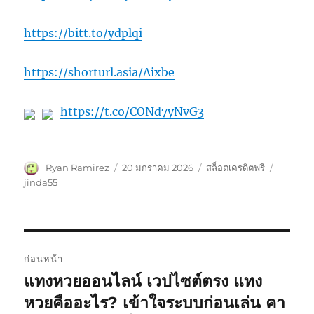
https://bitt.to/ydplqi
https://shorturl.asia/Aixbe
https://t.co/CONd7yNvG3
ผู้
เขียน
หมวด
ป้าย
Ryan Ramirez
20 มกราคม 2026
สล็อตเครดิตฟรี
เขียน
เมื่อ
หมู่
กำกับ
jinda55
แนะแนว
ก่อนหน้า
เรื่อง
แทงหวยออนไลน์ เวปไซต์ตรง แทง
เรื่อง
ก่อน
หวยคืออะไร? เข้าใจระบบก่อนเล่น คา