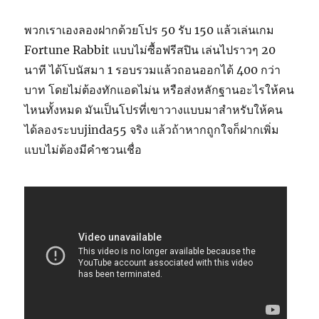
พวกเราเองลองฝากด้วยโปร 50 รับ 150 แล้วเล่นเกม
Fortune Rabbit แบบไม่ซื้อฟรีสปิน เล่นไปราวๆ 20
นาที ได้โบนัสมา 1 รอบรวมแล้วถอนออกได้ 400 กว่า
บาท โดยไม่ต้องทักแอดไม่น หรือส่งหลักฐานอะไรให้คน
ไหนทั้งหมด มันเป็นโปรที่เขาวางแบบมาสำหรับให้คน
ได้ลองระบบjinda55 จริง แล้วถ้าหากถูกใจก็ฝากเพิ่ม
แบบไม่ต้องมีคำชวนเชื่อ