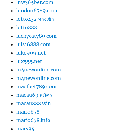
lnw365bet.com
london6789.com
lotto432 ทางเข้า
lotto888
luckycat789.com
luis16888.com
luke999.net
lux555.net
m4newonline.com
m4newonline.com
mac1bet789.com
macau69 สมัคร
macau888.win
mario678
mario678.info
mars95