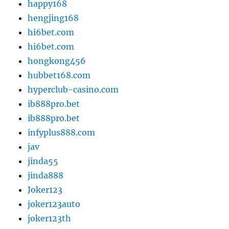
happy168
hengjing168
hi6bet.com
hi6bet.com
hongkong456
hubbet168.com
hyperclub-casino.com
ib888pro.bet
ib888pro.bet
infyplus888.com
jav
jinda55
jinda888
Joker123
joker123auto
joker123th