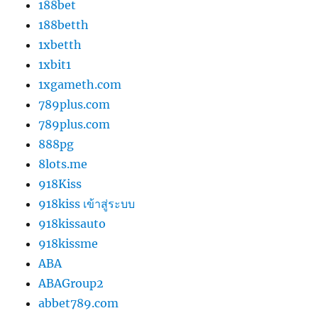
188bet
188betth
1xbetth
1xbit1
1xgameth.com
789plus.com
789plus.com
888pg
8lots.me
918Kiss
918kiss เข้าสู่ระบบ
918kissauto
918kissme
ABA
ABAGroup2
abbet789.com