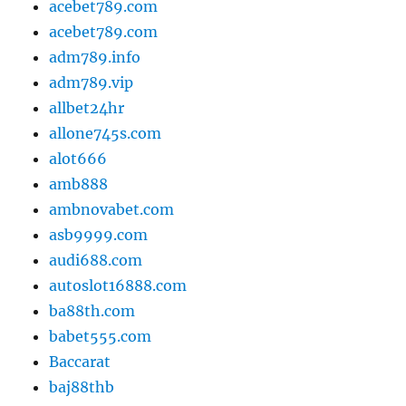
acebet789.com
acebet789.com
adm789.info
adm789.vip
allbet24hr
allone745s.com
alot666
amb888
ambnovabet.com
asb9999.com
audi688.com
autoslot16888.com
ba88th.com
babet555.com
Baccarat
baj88thb