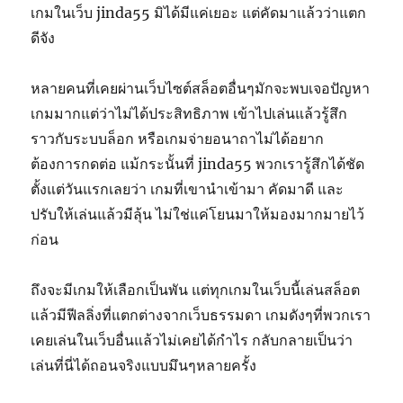
เกมในเว็บ jinda55 มิได้มีแค่เยอะ แต่คัดมาแล้วว่าแตก
ดีจัง
หลายคนที่เคยผ่านเว็บไซต์สล็อตอื่นๆมักจะพบเจอปัญหา
เกมมากแต่ว่าไม่ได้ประสิทธิภาพ เข้าไปเล่นแล้วรู้สึก
ราวกับระบบล็อก หรือเกมจ่ายอนาถาไม่ได้อยาก
ต้องการกดต่อ แม้กระนั้นที่ jinda55 พวกเรารู้สึกได้ชัด
ตั้งแต่วันแรกเลยว่า เกมที่เขานำเข้ามา คัดมาดี และ
ปรับให้เล่นแล้วมีลุ้น ไม่ใช่แค่โยนมาให้มองมากมายไว้
ก่อน
ถึงจะมีเกมให้เลือกเป็นพัน แต่ทุกเกมในเว็บนี้เล่นสล็อต
แล้วมีฟีลลิ่งที่แตกต่างจากเว็บธรรมดา เกมดังๆที่พวกเรา
เคยเล่นในเว็บอื่นแล้วไม่เคยได้กำไร กลับกลายเป็นว่า
เล่นที่นี่ได้ถอนจริงแบบมึนๆหลายครั้ง