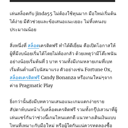
เล่นสล็อตกับ jinda55 ไม่ต้องใช้ทุนมาก มือใหม่เริ่มต้น
ได้ง่าย มีตัวช่วยและข้อเสนอแนะเยอะ ไม่ทิ้งคนงบ
ประมาณน้อย
สิ่งหนึ่งที่
สล็อต
เครดิตฟรี ทำได้ดีเยี่ยม คือเปิดโอกาสให้
ผู้ที่มีงบน้อยเริ่มได้โดยไม่ต้องกลัว ด้วยเหตุว่ามีโต๊ะพนัน
อย่างน้อยเริ่มต้นที่ 1 บาท รวมทั้งมีเกมหลายเกมที่เบท
เริ่มต้นต่ำแต่โบนัสมาแรง ตัวอย่างเช่น Fortune Ox,
สล็อตเครดิตฟรี
Candy Bonanza หรือเกมใหม่ๆจาก
ค่าย Pragmatic Play
ยิ่งกว่านั้นยังมีบทความเสนอแนะเกมแตกง่ายราย
สัปดาห์บนหน้าเว็บสล็อตเครดิตฟรี รวมทั้งกรุ๊ปเสวนาที่ผู้
เล่นแชร์กันว่าช่วงนี้เกมไหนแตกดี แนวทางเดินเงินแบบ
ไหนที่เหมาะกับมือใหม่ หรือผู้ใดกันแน่ควรทดลองซื้อ