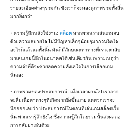
รายละเอียดต่างๆรวมกัน ซึ่งเราก็จะมองดูภาพรวมทั้งสิ้น
มากยิ่งกว่า
• ความรู้สึกหลังใช้งาน:
สล็อต
หากพวกเราเล่นเกมจบ
ด้วยความสบายใจ ไม่มีปัญหาเล็กๆน้อยๆมากวนจิตใจ
อะไรก็แล้วแต่ทั้งนั้น มันก็มีลักษณะท่าทางที่เราจะกลับ
มาเล่นเกมนี้อีกในอนาคตได้เช่นเดียวกัน เพราะเหตุว่า
ความจำที่ดีจะช่วยลดความลังเลใจในการเลือกเกม
นั่นเอง
• ภาพรวมของประสบการณ์: เมื่อเวลาผ่านไป เราอาจ
จะลืมเนื้อหาต่างๆที่เกิดมากยิ่งขึ้นมาย แต่พวกเราจะ
นึกออกเลยว่า ประสบการณ์ในตอนที่เล่นเกมสล็อตเว็บ
นั่น พวกเรารู้สึกยังไง ซึ่งความรู้สึกโดยรวมนั้นส่งผลต่อ
การกลับมาเล่นด้วย