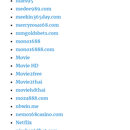
mars95
medee989.com
meekin365day.com
mercyrosa168.com
mmgoldsbets.com
mono1688
mono16888.com
Movie
Movie HD
Movie2free
Movie2thai
moviehdthai
moza888.com
nbwin.me
nemo168casino.com
Netflix