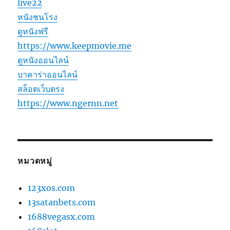
live22
หนังชนโรง
ดูหนังฟรี
https://www.keepmovie.me
ดูหนังออนไลน์
บาคาร่าออนไลน์
สล็อตเว็บตรง
https://www.ngernn.net
หมวดหมู่
123xos.com
13satanbets.com
1688vegasx.com