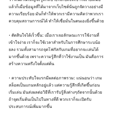
แล้วก็เมื่อข้อมูลที่ได้มาจากเว็บไซต์นั่นถูกจัดวางอย่างมี
ความเรียบร้อย มันก็ทำให้พวกเรามีความคิดว่าพวกเรา
ควบคุมสถานการณ์ได้ ทำให้เชื่อมั่นในตนเองยิ่งขึ้นด้วย
• ตัดสินใจได้เร็วขึ้น: เมื่อเราเจอลักษณะการใช้งานที่
เข้าใจง่าย เราก็จะใช้เวลาสำหรับในการศึกษาระบน้อ
ยลง รวมทั้งสามารถจุดโฟกัสกับเกมที่อยากจะเล่นได้
มากขึ้นด้วย เพราะความรู้สึกที่ว่าใช้งานเป็น มันคือการ
สร้างความตรึงใจตั้งแต่ต้น
• ความประทับใจแรกมีผลต่อภาพรวม: แน่นอนว่า เกม
สล็อตเป็นแกนหลักอยู่แล้ว แต่ความรู้สึกที่เกิดขึ้นก่อน
เริ่มเล่น มันส่งผลต่อวิธีที่เรารับรู้สิ่งต่างๆถัดจากนั้นด้วย
ถ้าจุดเริ่มต้นเป็นไปในทางที่ดี พวกเราก็จะเปิดรับ
ประสบการณ์เพิ่มมากขึ้น