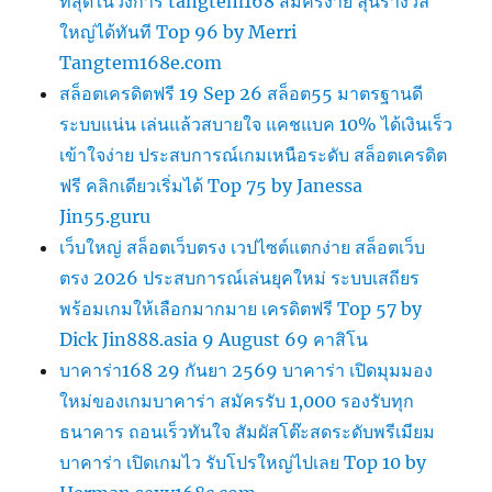
ที่สุดในวงการ tangtem168 สมัครง่าย ลุ้นรางวัล
ใหญ่ได้ทันที Top 96 by Merri
Tangtem168e.com
สล็อตเครดิตฟรี 19 Sep 26 สล็อต55 มาตรฐานดี
ระบบแน่น เล่นแล้วสบายใจ แคชแบค 10% ได้เงินเร็ว
เข้าใจง่าย ประสบการณ์เกมเหนือระดับ สล็อตเครดิต
ฟรี คลิกเดียวเริ่มได้ Top 75 by Janessa
Jin55.guru
เว็บใหญ่ สล็อตเว็บตรง เวปไซต์แตกง่าย สล็อตเว็บ
ตรง 2026 ประสบการณ์เล่นยุคใหม่ ระบบเสถียร
พร้อมเกมให้เลือกมากมาย เครดิตฟรี Top 57 by
Dick Jin888.asia 9 August 69 คาสิโน
บาคาร่า168 29 กันยา 2569 บาคาร่า เปิดมุมมอง
ใหม่ของเกมบาคาร่า สมัครรับ 1,000 รองรับทุก
ธนาคาร ถอนเร็วทันใจ สัมผัสโต๊ะสดระดับพรีเมียม
บาคาร่า เปิดเกมไว รับโปรใหญ่ไปเลย Top 10 by