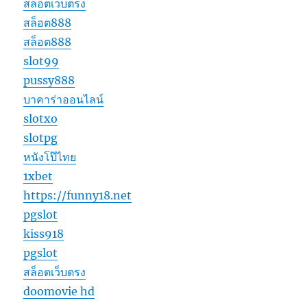
สล็อตเว็บตรง
สล็อต888
สล็อต888
slot99
pussy888
บาคาร่าออนไลน์
slotxo
slotpg
หนังโป๊ไทย
1xbet
https://funny18.net
pgslot
kiss918
pgslot
สล็อตเว็บตรง
doomovie hd